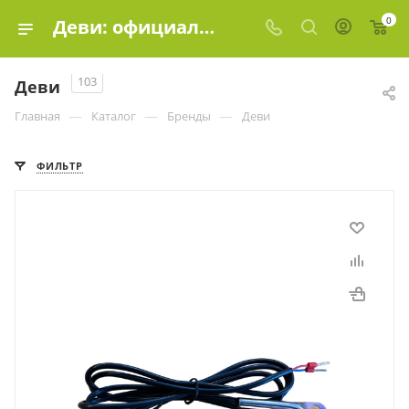
0
Деви: официальный дилер в Москве, цены | Эко-Элемент
103
Деви
—
—
—
Главная
Каталог
Бренды
Деви
ФИЛЬТР