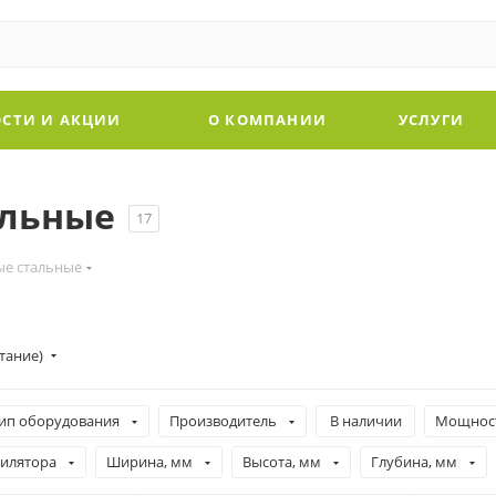
СТИ И АКЦИИ
О КОМПАНИИ
УСЛУГИ
альные
17
ые стальные
стание)
ип оборудования
Производитель
В наличии
Мощност
тилятора
Ширина, мм
Высота, мм
Глубина, мм