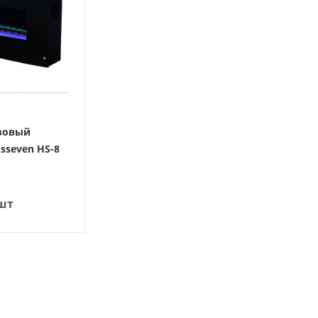
азовый
sseven HS-8
шт