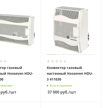
тор газовый
Конвектор газовый
ный Hosseven HDU-
настенный Hosseven HDU-
00
3 411030
 наличии
Есть в наличии
руб.
/шт
37 000
руб.
/шт