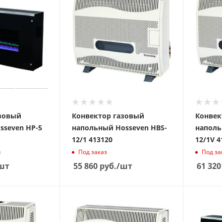
азовый
Конвектор газовый
Конвек
sseven HP-5
напольный Hosseven HBS-
напольн
12/1 413120
12/1V 4
и
Под заказ
Под за
шт
55 860
руб.
/шт
61 320