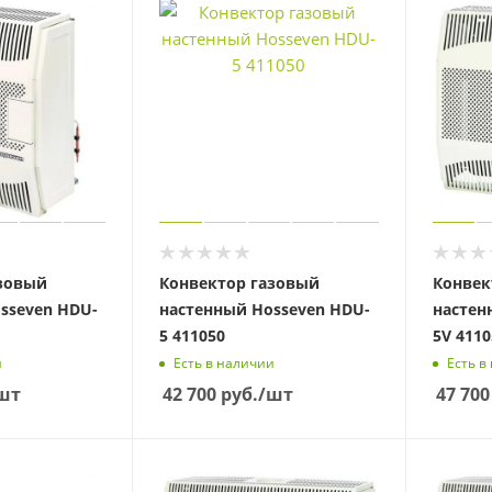
азовый
Конвектор газовый
Конвек
sseven HDU-
настенный Hosseven HDU-
настен
5 411050
5V 4110
и
Есть в наличии
Есть в
шт
42 700
руб.
/шт
47 700