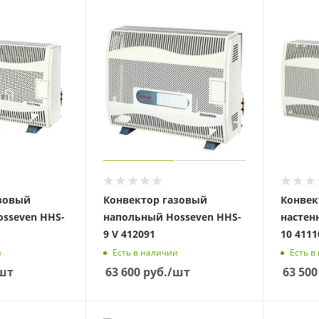
азовый
Конвектор газовый
Конвек
sseven HHS-
напольный Hosseven HHS-
настен
9 V 412091
10 4111
и
Есть в наличии
Есть в
шт
63 600
руб.
/шт
63 500