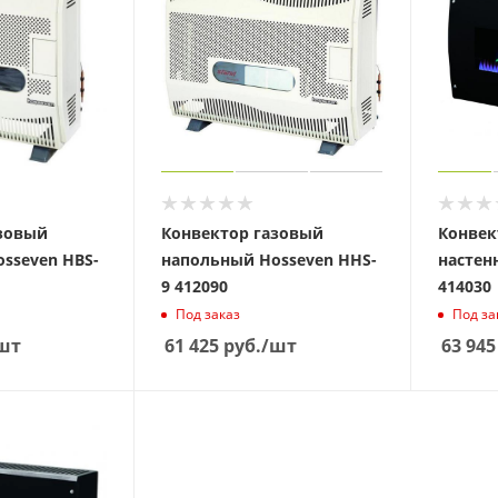
азовый
Конвектор газовый
Конвек
even HBS-
напольный Hosseven HHS-
настен
9 412090
414030
Под заказ
Под за
шт
61 425
руб.
/шт
63 945