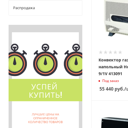
Распродажа
Конвектор г
напольный Hoss
9/1V 413091
Под заказ
55 440
руб.
/