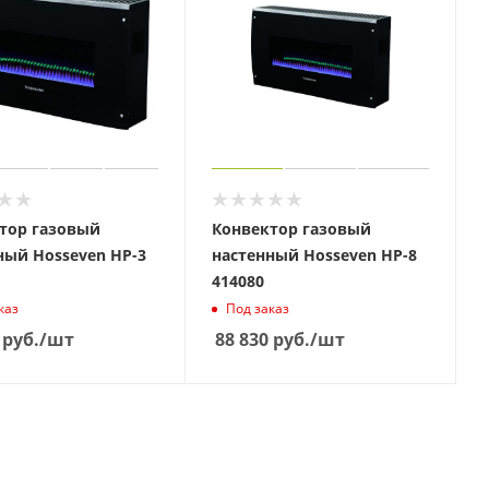
тор газовый
Конвектор газовый
ный Hosseven HP-3
настенный Hosseven HP-8
414080
каз
Под заказ
руб.
/шт
88 830
руб.
/шт